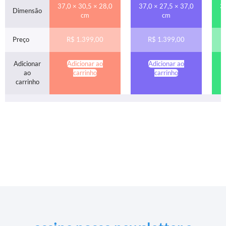
37,0 × 30,5 × 28,0
37,0 × 27,5 × 37,0
3
Dimensão
cm
cm
Preço
R$
1.399,00
R$
1.399,00
Adicionar
Adicionar ao
Adicionar ao
ao
carrinho
carrinho
carrinho