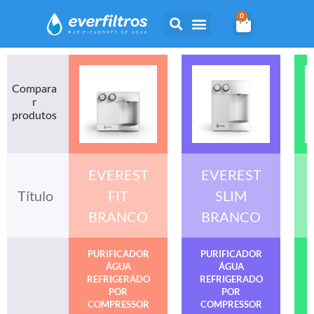
0
Compara
r
produtos
EVEREST
EVEREST
Título
FIT
SLIM
BRANCO
BRANCO
PURIFICADOR
PURIFICADOR
ÁGUA
ÁGUA
REFRIGERADO
REFRIGERADO
POR
POR
COMPRESSOR
COMPRESSOR