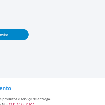
nviar
ento
 produtos e serviço de entrega?
 RJ –
(21) 2464-0102