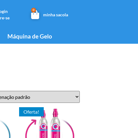
0
login
minha sacola
re-se
Máquina de Gelo
Oferta!