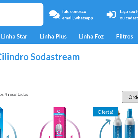
fale conosco
faça seu 
email, whatsapp
ou cadast
Linha Star
Linha Plus
Linha Foz
Filtros
ilindro Sodastream
s 4 resultados
Oferta!