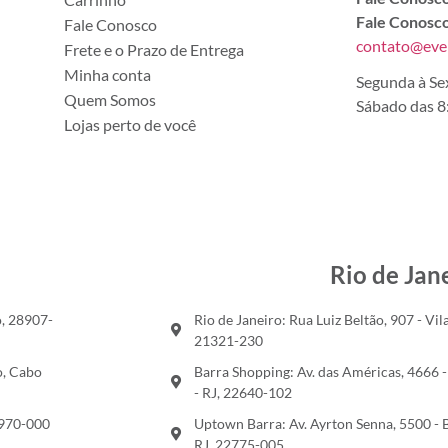
Fale Conosco
Fale Conosco
contato@ever
Frete e o Prazo de Entrega
Minha conta
Segunda à Sex
Quem Somos
Sábado das 8:
Lojas perto de você
Rio de Jan
o, 28907-
Rio de Janeiro: Rua Luiz Beltão, 907 - Vila
21321-230
o, Cabo
Barra Shopping: Av. das Américas, 4666 - 
- RJ, 22640-102
8970-000
Uptown Barra: Av. Ayrton Senna, 5500 - Ba
RJ, 22775-005