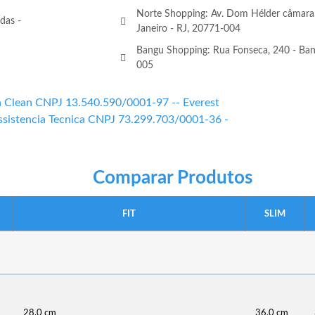
Norte Shopping: Av. Dom Hélder câmara,
das -
Janeiro - RJ, 20771-004
Bangu Shopping: Rua Fonseca, 240 - Bang
005
va Clean CNPJ 13.540.590/0001-97 -- Everest
ssistencia Tecnica CNPJ 73.299.703/0001-36 -
Comparar Produtos
FIT
SLIM
28,0 cm
36,0 cm