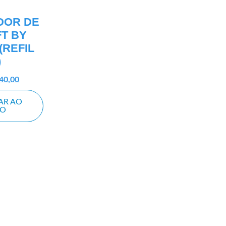
DOR DE
T BY
(REFIL
)
40,00
AR AO
HO