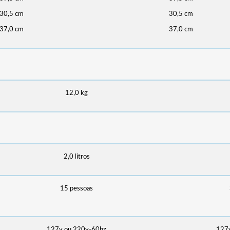
30,5 cm
30,5 cm
37,0 cm
37,0 cm
12,0 kg
2,0 litros
15 pessoas
127v ou 220v-60hz
127