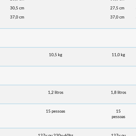
30,5 cm
27,5 cm
37,0 cm
37,0 cm
10,5 kg
11,0 kg
1,2 litros
1,8 litros
15 pessoas
15
pessoas
127v ou 220v-60hz
127v ou