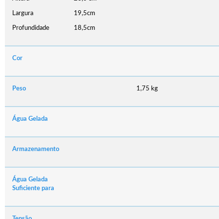
Largura
19,5cm
Profundidade
18,5cm
Cor
Peso
1,75 kg
Água Gelada
Armazenamento
Água Gelada
Suficiente para
Tensão