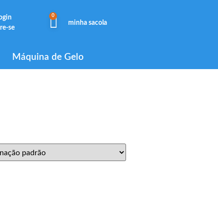
0
login
minha sacola
re-se
Máquina de Gelo